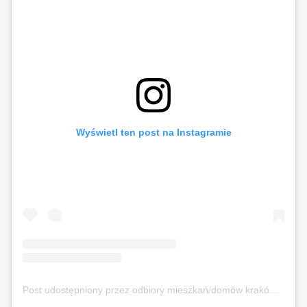
Wyświetl ten post na Instagramie
Post udostępniony przez odbiory mieszkań/domów kraków (@odbierajznamipl)