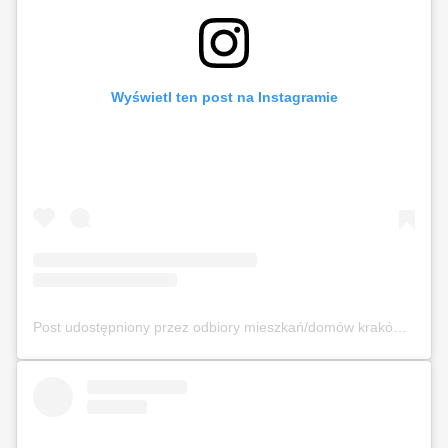
Wyświetl ten post na Instagramie
Post udostępniony przez odbiory mieszkań/domów kraków (@odbierajznamipl)