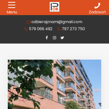
Menu
Zadzwoń
odbierajznami@gmail.com
579 066 492
797 273 750