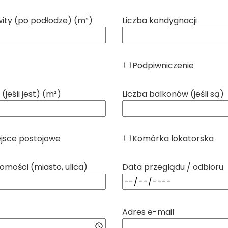
ity (po podłodze) (m²)
Liczba kondygnacji
Podpiwniczenie
(jeśli jest) (m²)
Liczba balkonów (jeśli są)
ejsce postojowe
Komórka lokatorska
omości (miasto, ulica)
Data przeglądu / odbioru
Adres e-mail