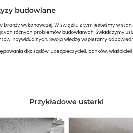
rtyzy budowlane
w branży wykonawczej. W związku z tym jesteśmy w stan
zących różnych problemów budowlanych. Świadczymy usług
ntów indywidualnych. Swoją wiedzę wspieramy odpowiedn
powania dla: sądów, ubezpieczycieli, banków, właściciel
Przykładowe usterki