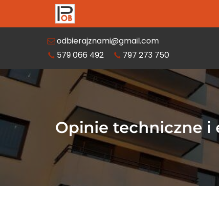
odbierajznami@gmail.com
579 066 492
797 273 750
Opinie techniczne i