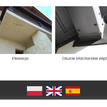
Elewacja
Okucie blacharskie wię