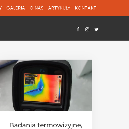
Y
GALERIA
O NAS
ARTYKUŁY
KONTAKT
Badania termowizyjne,