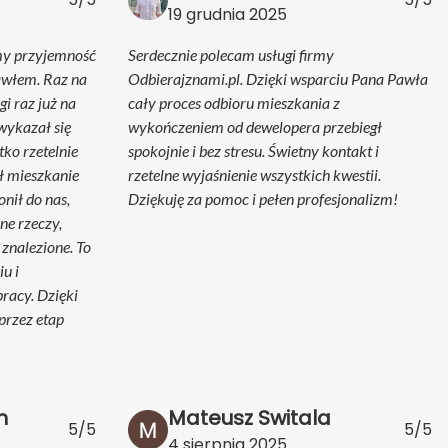
19 grudnia 2025
my przyjemność
Serdecznie polecam usługi firmy
awłem. Raz na
Odbierajznami.pl. Dzięki wsparciu Pana Pawła
i raz już na
cały proces odbioru mieszkania z
wykazał się
wykończeniem od dewelopera przebiegł
ko rzetelnie
spokojnie i bez stresu. Świetny kontakt i
ł mieszkanie
rzetelne wyjaśnienie wszystkich kwestii.
onił do nas,
Dziękuję za pomoc i pełen profesjonalizm!
ne rzeczy,
 znalezione. To
u i
racy. Dzięki
przez etap
h
Mateusz Switala
5/5
5/5
4 sierpnia 2025