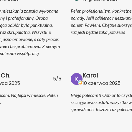
u mieszkania została wykonana
Pełen profesjonalizm, konkretn
lny i profesjonalny. Osoba
porady. Jeśli odbierać mieszkani
ąca odbiór była punktualna,
panem Pawłem. Chętnie skorzys
raz skrupulatna. Wszystkie
raz jeśli będzie taka potrzeba
y jasno omówione, a cały proces
wnie i bezproblemowo. Z pełnym
polecam współpracę.
 Ch.
Karol
5/5
rwca 2025
10 czerwca 2025
ecam. Najlepsi w mieście. Pełen
Mega polecam!! Odbiór to czyst
.
szczegółowo zostało wszystko wy
sprawdzone. Jeszcze raz poleca