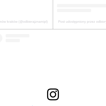
omów kraków (@odbierajznamipl)
Post udostępniony przez odbio