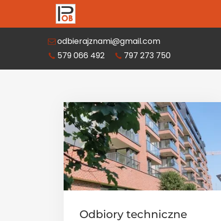
odbierajznami@gmail.com
579 066 492
797 273 750
Odbiory techniczne