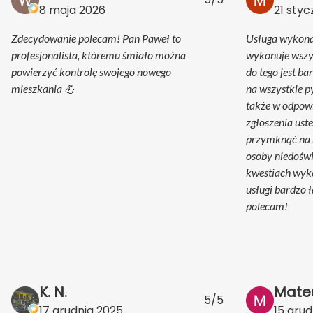
8 maja 2026
21 styc
Zdecydowanie polecam! Pan Paweł to
Usługa wykona
profesjonalista, któremu śmiało można
wykonuje wszys
powierzyć kontrolę swojego nowego
do tego jest b
mieszkania 💪
na wszystkie p
także w odpow
zgłoszenia ust
przymknąć na n
osoby niedoświ
kwestiach wyk
usługi bardzo 
polecam!
K. N.
Mate
5/5
17 grudnia 2025
15 grud