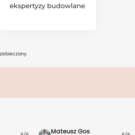
ekspertyzy budowlane
rzebieczany.
Mateusz Gos
5/5
5/5