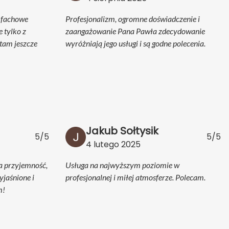
e fachowe
Profesjonalizm, ogromne doświadczenie i
e tylko z
zaangażowanie Pana Pawła zdecydowanie
tam jeszcze
wyróżniają jego usługi i są godne polecenia.
Jakub Sołtysik
5/5
5/5
4 lutego 2025
a przyjemność,
Usługa na najwyższym poziomie w
jaśnione i
profesjonalnej i miłej atmosferze. Polecam.
m!