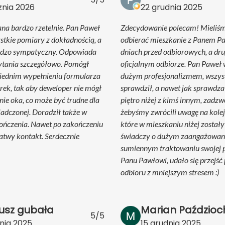
znia 2026
22 grudnia 2025
na bardzo rzetelnie. Pan Paweł
Zdecydowanie polecam! Mieliś
tkie pomiary z dokładnością, a
odbierać mieszkanie z Panem P
ardzo sympatyczny. Odpowiada
dniach przed odbiorowych, a drug
ytania szczegółowo. Pomógł
oficjalnym odbiorze. Pan Paweł 
iednim wypełnieniu formularza
dużym profesjonalizmem, wszyst
erek, tak aby deweloper nie mógł
sprawdził, a nawet jak sprawdza
ie oka, co może być trudne dla
piętro niżej z kimś innym, zadzw
adczonej. Doradził także w
żebyśmy zwrócili uwagę na kolej
ończenia. Nawet po zakończeniu
które w mieszkaniu niżej zostały
łatwy kontakt. Serdecznie
świadczy o dużym zaangażowani
sumiennym traktowaniu swojej p
Panu Pawłowi, udało się przejść 
odbioru z mniejszym stresem :)
usz gubała
Marian Paździoc
5/5
nia 2025
15 grudnia 2025