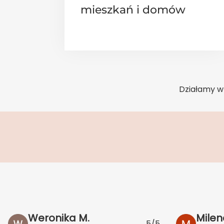
mieszkań i domów
Działamy w 
Weronika M.
Milen
5/5