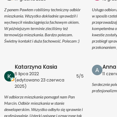
Z panem Pawłem robiliśmy techniczny odbiór
Usługa odbior
mieszkania. Wszystko dokładnie sprawdził i
w sposób rzete
wychwycił niedociągnięcia fachowym okiem.
przeprowadzaj
W późniejszym terminie zleciliśmy też
kompetentna o
termowizja mieszkania. Bardzo polecam.
kwestie został
Świetny kontakt i duża fachowość. Polecam :)
przebiegł spra
przekonaniem 
Katarzyna Kasia
Anna
6 lipca 2022
11 cze
5/5
(edytowano
23 czerwca
Serdecznie pol
2025
)
profesjonalizm
W odbiorze mieszkania pomagał nam Pan
Marcin. Odbiór mieszkania w stanie
deweloperskim. Wszystko odbyło się sprawnie i
profesjonalnie. Usterki opisane i oznaczone tak