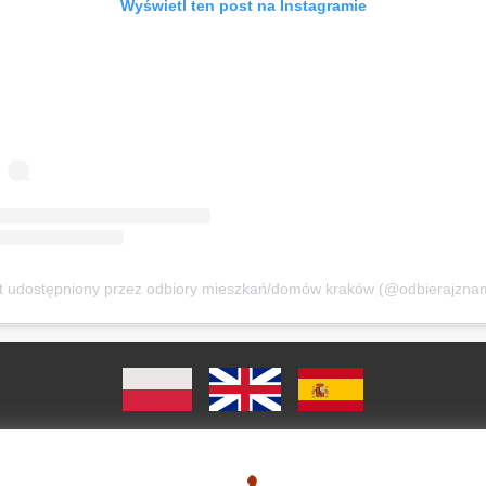
Wyświetl ten post na Instagramie
t udostępniony przez odbiory mieszkań/domów kraków (@odbierajznam