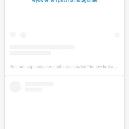
Wyświetl ten post na Instagramie
Post udostępniony przez odbiory mieszkań/domów kraków (@odbierajznamipl)