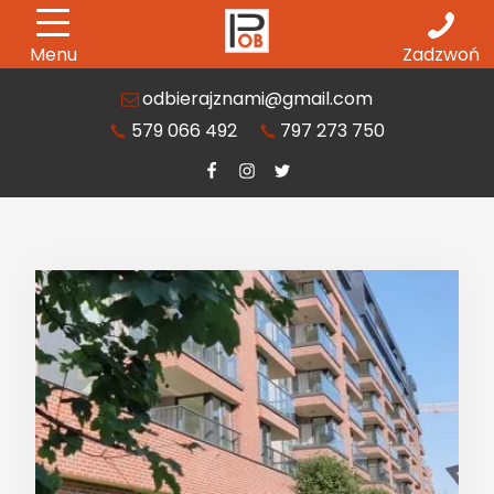
Menu
Zadzwoń
odbierajznami@gmail.com
579 066 492
797 273 750