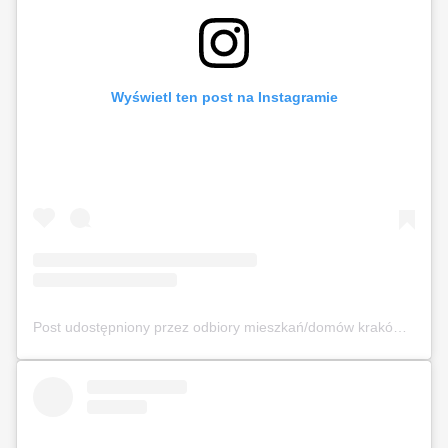
Wyświetl ten post na Instagramie
Post udostępniony przez odbiory mieszkań/domów kraków (@odbierajznamipl)