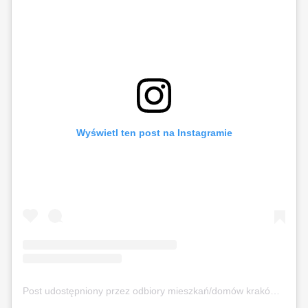
Wyświetl ten post na Instagramie
Post udostępniony przez odbiory mieszkań/domów kraków (@odbierajznamipl)