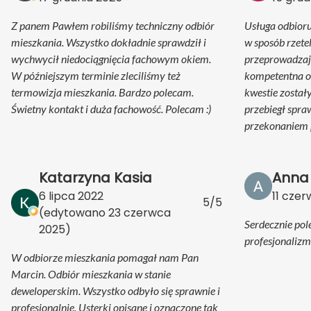
Z panem Pawłem robiliśmy techniczny odbiór
Usługa odbior
mieszkania. Wszystko dokładnie sprawdził i
w sposób rzete
wychwycił niedociągnięcia fachowym okiem.
przeprowadzaj
W późniejszym terminie zleciliśmy też
kompetentna o
termowizja mieszkania. Bardzo polecam.
kwestie został
Świetny kontakt i duża fachowość. Polecam :)
przebiegł spra
przekonaniem 
Katarzyna Kasia
Anna
6 lipca 2022
11 cze
5/5
(edytowano
23 czerwca
Serdecznie pol
2025
)
profesjonalizm
W odbiorze mieszkania pomagał nam Pan
Marcin. Odbiór mieszkania w stanie
deweloperskim. Wszystko odbyło się sprawnie i
profesjonalnie. Usterki opisane i oznaczone tak