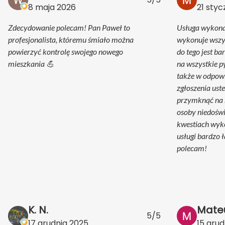
8 maja 2026
21 styc
Zdecydowanie polecam! Pan Paweł to
Usługa wykona
profesjonalista, któremu śmiało można
wykonuje wszys
powierzyć kontrolę swojego nowego
do tego jest b
mieszkania 💪
na wszystkie p
także w odpow
zgłoszenia ust
przymknąć na n
osoby niedoświ
kwestiach wyk
usługi bardzo 
polecam!
K. N.
Mate
5/5
17 grudnia 2025
15 grud