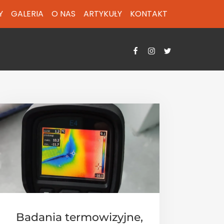
Y
GALERIA
O NAS
ARTYKUŁY
KONTAKT
Badania termowizyjne,