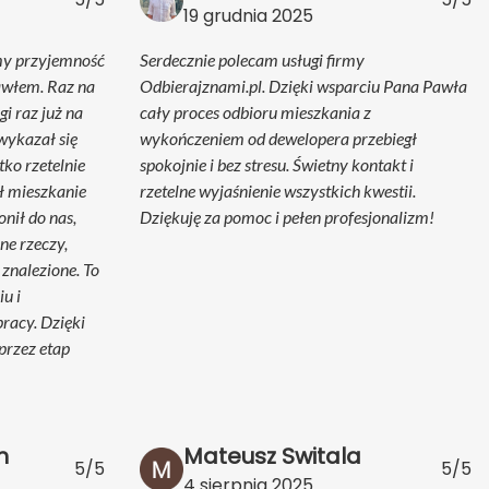
19 grudnia 2025
my przyjemność
Serdecznie polecam usługi firmy
awłem. Raz na
Odbierajznami.pl. Dzięki wsparciu Pana Pawła
i raz już na
cały proces odbioru mieszkania z
wykazał się
wykończeniem od dewelopera przebiegł
ko rzetelnie
spokojnie i bez stresu. Świetny kontakt i
ł mieszkanie
rzetelne wyjaśnienie wszystkich kwestii.
onił do nas,
Dziękuję za pomoc i pełen profesjonalizm!
ne rzeczy,
 znalezione. To
u i
racy. Dzięki
przez etap
h
Mateusz Switala
5/5
5/5
4 sierpnia 2025