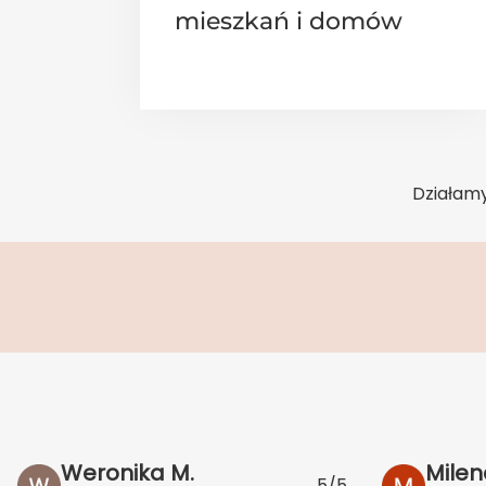
mieszkań i domów
Działamy
Weronika M.
Milen
5/5