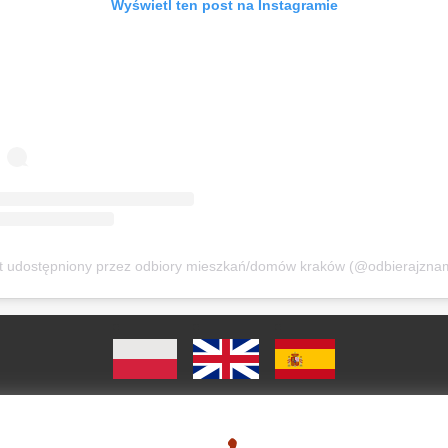
Wyświetl ten post na Instagramie
t udostępniony przez odbiory mieszkań/domów kraków (@odbierajznam