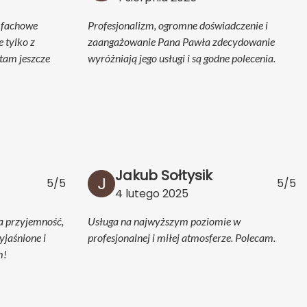
e fachowe
Profesjonalizm, ogromne doświadczenie i
e tylko z
zaangażowanie Pana Pawła zdecydowanie
tam jeszcze
wyróżniają jego usługi i są godne polecenia.
Jakub Sołtysik
5/5
5/5
4 lutego 2025
a przyjemność,
Usługa na najwyższym poziomie w
jaśnione i
profesjonalnej i miłej atmosferze. Polecam.
m!