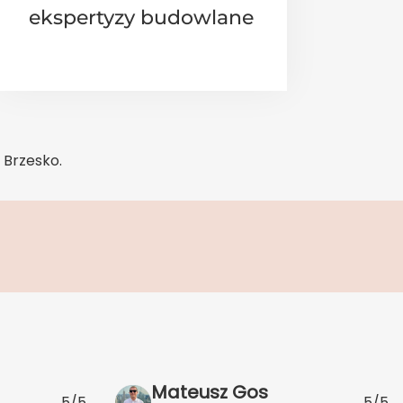
ekspertyzy budowlane
 Brzesko.
Mateusz Gos
5/5
5/5