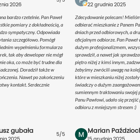
znia 2026
22 grudnia 2025
na bardzo rzetelnie. Pan Paweł
Zdecydowanie polecam! Mieliś
tkie pomiary z dokładnością, a
odbierać mieszkanie z Panem P
ardzo sympatyczny. Odpowiada
dniach przed odbiorowych, a drug
ytania szczegółowo. Pomógł
oficjalnym odbiorze. Pan Paweł 
iednim wypełnieniu formularza
dużym profesjonalizmem, wszyst
erek, tak aby deweloper nie mógł
sprawdził, a nawet jak sprawdza
ie oka, co może być trudne dla
piętro niżej z kimś innym, zadzw
adczonej. Doradził także w
żebyśmy zwrócili uwagę na kolej
ończenia. Nawet po zakończeniu
które w mieszkaniu niżej zostały
łatwy kontakt. Serdecznie
świadczy o dużym zaangażowani
sumiennym traktowaniu swojej p
Panu Pawłowi, udało się przejść 
odbioru z mniejszym stresem :)
usz gubała
Marian Paździoc
5/5
nia 2025
15 grudnia 2025