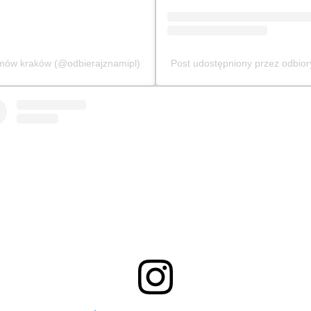
omów kraków (@odbierajznamipl)
Post udostępniony przez odbio