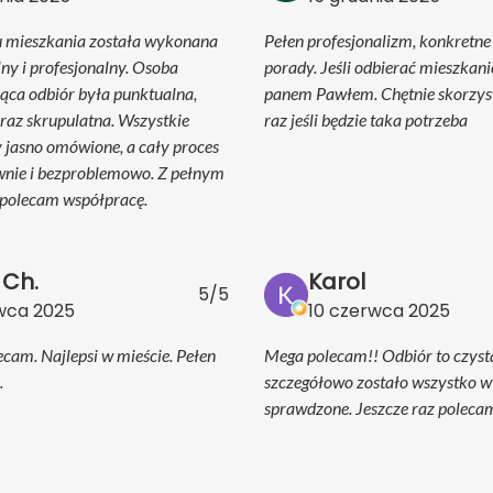
u mieszkania została wykonana
Pełen profesjonalizm, konkretn
lny i profesjonalny. Osoba
porady. Jeśli odbierać mieszkani
ąca odbiór była punktualna,
panem Pawłem. Chętnie skorzys
raz skrupulatna. Wszystkie
raz jeśli będzie taka potrzeba
y jasno omówione, a cały proces
wnie i bezproblemowo. Z pełnym
polecam współpracę.
 Ch.
Karol
5/5
rwca 2025
10 czerwca 2025
ecam. Najlepsi w mieście. Pełen
Mega polecam!! Odbiór to czyst
.
szczegółowo zostało wszystko wy
sprawdzone. Jeszcze raz poleca