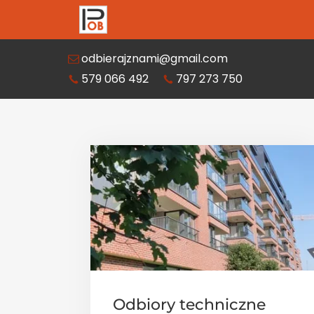
odbierajznami@gmail.com
579 066 492
797 273 750
Odbiory techniczne